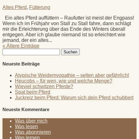
Altes Pferd
,
Fütterung
Ein altes Pferd auffüttern – Raufutter ist meist der Engpass!
Wenn ich im Frühjahr von Stall zu Stall fahre, dann schlägt
mir die Erleichterung über das Ende des Winters überall
entgegen. Aber ich glaube niemand ist so erleichtert wie
jemand, der ein altes...
« Ältere Einträge
Suchen
nach:
Neueste Beiträge
Atypische Weidemyopathie – selten aber gefährlich!
Heucobs – für wen, wie und welche Menge?
Wieviel schwitzen Pferde?
Spat beim Pferd
Juckreiz beim Pferd: Warum sich dein Pferd schubbert
Neueste Kommentare
Was über mich
Was lesen
Was abonnieren
Was lernen